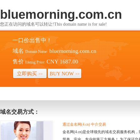
bluemorning.com.cn
您正在访问的域名可以转让!This domain name is for sale!
一口价出售中！
域名
bluemorning.com.cn
Domain Name:
售价
CNY 1687.00
Listing Price:
立即购买
BUY NOW
>>
>>
域名交易方式：
通过金名网(4.cn) 中介交易
金名网(4.cn)是全球领先的域名交易服务机
简单、安全、专业的第三方服务！ 为了保证交