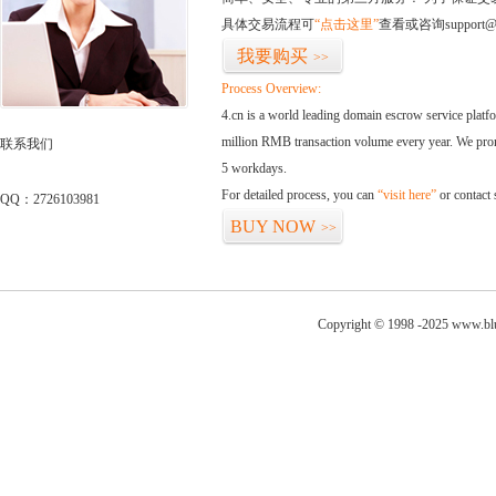
具体交易流程可
“点击这里”
查看或咨询support@
我要购买
>>
Process Overview:
4.cn is a world leading domain escrow service plat
million RMB transaction volume every year. We promi
联系我们
5 workdays.
For detailed process, you can
“visit here”
or contact
QQ：2726103981
BUY NOW
>>
Copyright © 1998 -2025 www.blu